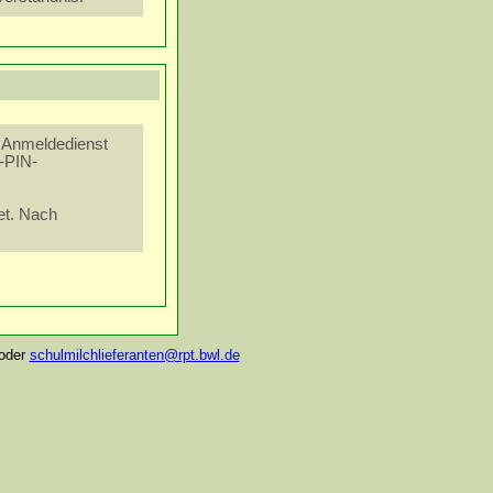
 Anmeldedienst
T-PIN-
et. Nach
oder
schulmilchlieferanten@rpt.bwl.de